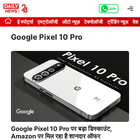
Skip
Me
Join
to
content
ई स्पोर्ट्स
एस्ट्रोलॉजी
ऑटो न्यूज़
टेक्नोलॉजी
ट्रेंडिंग न्यूज़
देश
Google Pixel 10 Pro
Google Pixel 10 Pro पर बड़ा डिस्काउंट,
Amazon पर मिल रहा है शानदार ऑफर