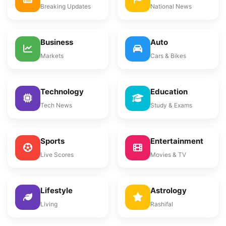
Breaking Updates
National News
Business
Auto
Markets
Cars & Bikes
Technology
Education
Tech News
Study & Exams
Sports
Entertainment
Live Scores
Movies & TV
Lifestyle
Astrology
Living
Rashifal