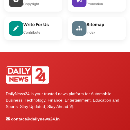
Copyright
Promotion
Write For Us
Sitemap
Contribute
Index
DailyNews24 is your trusted news platform for Automobile,
Business, Technology, Finance, Entertainment, Education and
Sports. Stay Updated, Stay Ahead 🚀
contact@dailynews24.in