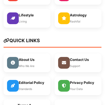
Lifestyle
Astrology
Living
Rashifal
QUICK LINKS
About Us
Contact Us
Who We Are
Support
Editorial Policy
Privacy Policy
Standards
Your Data