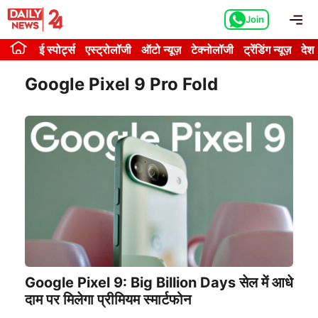
Skip
Me
Join
to
content
ई स्पोर्ट्स
एस्ट्रोलॉजी
ऑटो न्यूज़
टेक्नोलॉजी
ट्रेंडिंग न्यूज़
देश
Google Pixel 9 Pro Fold
Google Pixel 9: Big Billion Days सेल में आधे
दाम पर मिलेगा प्रीमियम स्मार्टफोन