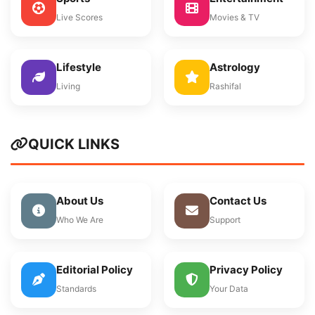
Live Scores
Movies & TV
Lifestyle
Astrology
Living
Rashifal
QUICK LINKS
About Us
Contact Us
Who We Are
Support
Editorial Policy
Privacy Policy
Standards
Your Data