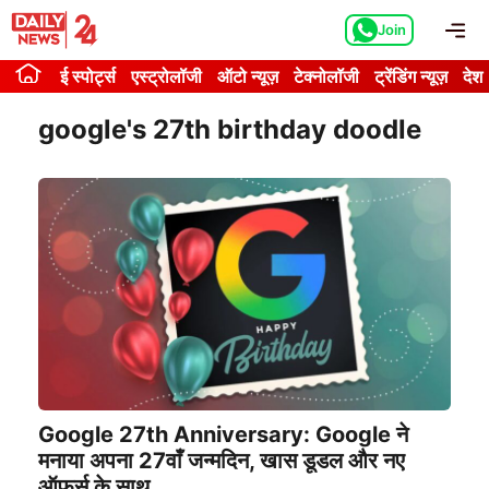
Skip
Me
Join
to
content
ई स्पोर्ट्स
एस्ट्रोलॉजी
ऑटो न्यूज़
टेक्नोलॉजी
ट्रेंडिंग न्यूज़
देश
google's 27th birthday doodle
Google 27th Anniversary: Google ने
मनाया अपना 27वाँ जन्मदिन, खास डूडल और नए
ऑफ़र्स के साथ