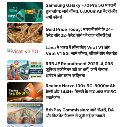
Samsung Galaxy F70 Pro 5G भारत में
हुआ लॉन्च: जानें कीमत, 6,000mAh बैटरी और
सभी फीचर्स
Gold Price Today: भारत में सोने के 24-
कैरेट और 22-कैरेट सोने की ताज़ा कीमतें देखें
Lava ने भारत में लॉन्च किए Virat V1 और
Virat V1 5G, जानें कीमत, फीचर्स और सेल डेट
RRB JE Recruitment 2026: 4,098
जूनियर इंजीनियर पदों पर भर्ती, जानें योग्यता,
आवेदन और चयन प्रक्रिया
Realme Narzo 100x 5G: 8000mAh
बैटरी और 144Hz डिस्प्ले के साथ आया नया 5G
स्मार्टफोन
8th Pay Commission: जानें सैलरी, DA
और फिटमेंट फैक्टर से जुड़ी नई जानकारी