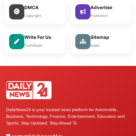
DMCA
Advertise
Copyright
Promotion
Write For Us
Sitemap
Contribute
Index
DailyNews24 is your trusted news platform for Automobile,
Business, Technology, Finance, Entertainment, Education and
Sports. Stay Updated, Stay Ahead 🚀