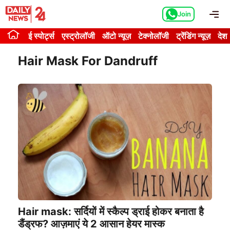
Skip
Me
Join
to
content
ई स्पोर्ट्स
एस्ट्रोलॉजी
ऑटो न्यूज़
टेक्नोलॉजी
ट्रेंडिंग न्यूज़
देश
Hair Mask For Dandruff
Hair mask: सर्दियों में स्कैल्प ड्राई होकर बनाता है
डैंड्रफ? आज़माएं ये 2 आसान हेयर मास्क