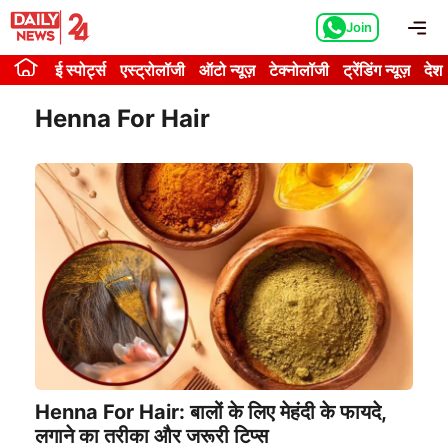
Skip
Me
Join
to
content
ई स्पोर्ट्स
एस्ट्रोलॉजी
ऑटो न्यूज़
टेक्नोलॉजी
ट्रेंडिंग न्यूज़
देश
Henna For Hair
Henna For Hair: बालों के लिए मेहंदी के फायदे,
लगाने का तरीका और जरूरी टिप्स