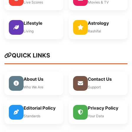
Live Scores
Movies & TV
Lifestyle
Astrology
Living
Rashifal
QUICK LINKS
About Us
Contact Us
Who We Are
Support
Editorial Policy
Privacy Policy
Standards
Your Data