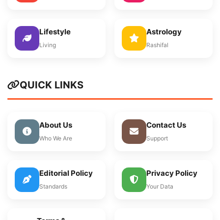
Lifestyle
Astrology
Living
Rashifal
QUICK LINKS
About Us
Contact Us
Who We Are
Support
Editorial Policy
Privacy Policy
Standards
Your Data