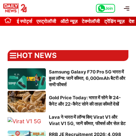
Skip
Me
Join
to
content
ई स्पोर्ट्स
एस्ट्रोलॉजी
ऑटो न्यूज़
टेक्नोलॉजी
ट्रेंडिंग न्यूज़
देश
HOT NEWS
Samsung Galaxy F70 Pro 5G भारत में
हुआ लॉन्च: जानें कीमत, 6,000mAh बैटरी और
सभी फीचर्स
Gold Price Today: भारत में सोने के 24-
कैरेट और 22-कैरेट सोने की ताज़ा कीमतें देखें
Lava ने भारत में लॉन्च किए Virat V1 और
Virat V1 5G, जानें कीमत, फीचर्स और सेल डेट
RRB JE Recruitment 2026: 4,098