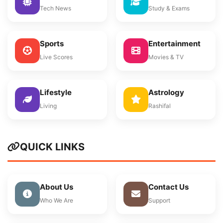
Tech News
Study & Exams
Sports
Entertainment
Live Scores
Movies & TV
Lifestyle
Astrology
Living
Rashifal
QUICK LINKS
About Us
Contact Us
Who We Are
Support