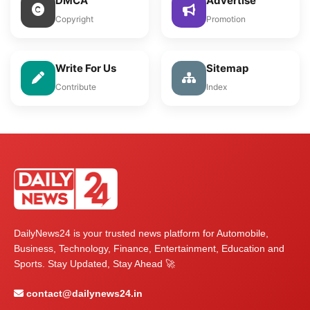
DMCA
Advertise
Copyright
Promotion
Write For Us
Sitemap
Contribute
Index
DailyNews24 is your trusted news platform for Automobile,
Business, Technology, Finance, Entertainment, Education and
Sports. Stay Updated, Stay Ahead 🚀
contact@dailynews24.in