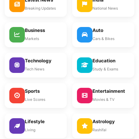
Breaking Updates
National News
Business
Auto
Markets
Cars & Bikes
Technology
Education
Tech News
Study & Exams
Sports
Entertainment
Live Scores
Movies & TV
Lifestyle
Astrology
Living
Rashifal