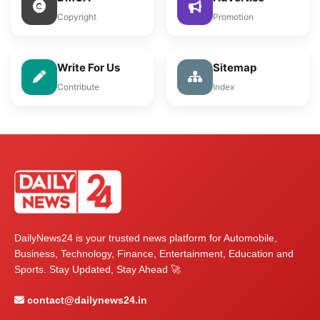
Copyright
Promotion
Write For Us
Sitemap
Contribute
Index
DailyNews24 is your trusted news platform for Automobile,
Business, Technology, Finance, Entertainment, Education and
Sports. Stay Updated, Stay Ahead 🚀
contact@dailynews24.in