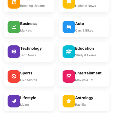
Breaking Updates
National News
Business
Auto
Markets
Cars & Bikes
Technology
Education
Tech News
Study & Exams
Sports
Entertainment
Live Scores
Movies & TV
Lifestyle
Astrology
Living
Rashifal