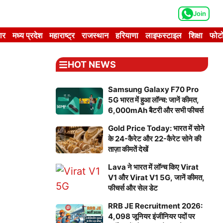
Join
ार
मध्य प्रदेश
महाराष्ट्र
राजस्थान
हरियाणा
लाइफस्टाइल
शिक्षा
फोटो
HOT NEWS
Samsung Galaxy F70 Pro
5G भारत में हुआ लॉन्च: जानें कीमत,
6,000mAh बैटरी और सभी फीचर्स
Gold Price Today: भारत में सोने
के 24-कैरेट और 22-कैरेट सोने की
ताज़ा कीमतें देखें
Lava ने भारत में लॉन्च किए Virat
V1 और Virat V1 5G, जानें कीमत,
फीचर्स और सेल डेट
RRB JE Recruitment 2026:
4,098 जूनियर इंजीनियर पदों पर