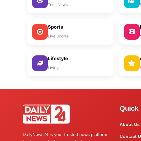
Tech News
Sports
Live Scores
Lifestyle
Living
Quick 
About Us
DailyNews24 is your trusted news platform
Contact U