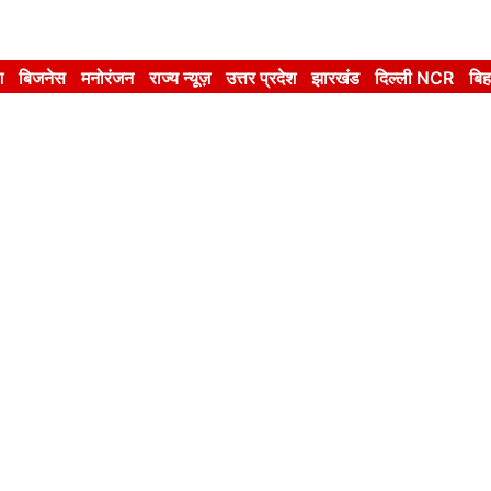
श
बिजनेस
मनोरंजन
राज्य न्यूज़
उत्तर प्रदेश
झारखंड
दिल्ली NCR
बिह