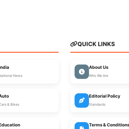
QUICK LINKS
India
About Us
National News
Who We Are
Auto
Editorial Policy
Cars & Bikes
Standards
Education
Terms & Condition