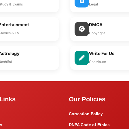
Study & Exams
Legal
Entertainment
DMCA
Movies & TV
Copyright
Astrology
Write For Us
Rashifal
Contribute
Links
Our Policies
Correction Policy
s
DNPA Code of Ethics