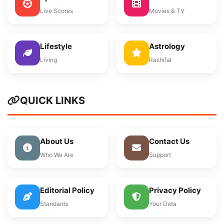
Live Scores
Movies & TV
Lifestyle
Astrology
Living
Rashifal
QUICK LINKS
About Us
Contact Us
Who We Are
Support
Editorial Policy
Privacy Policy
Standards
Your Data