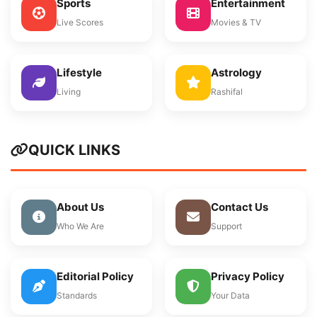
Sports
Entertainment
Live Scores
Movies & TV
Lifestyle
Astrology
Living
Rashifal
QUICK LINKS
About Us
Contact Us
Who We Are
Support
Editorial Policy
Privacy Policy
Standards
Your Data