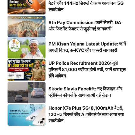
बैटरी और 144Hz डिस्प्ले के साथ आया नया 5G
स्मार्टफोन
8th Pay Commission: जानें सैलरी, DA
और फिटमेंट फैक्टर से जुड़ी नई जानकारी
PM Kisan Yojana Latest Update: जानें
अगली किस्त, e-KYC और जरूरी जानकारी
UP Police Recruitment 2026: यूपी
पुलिस में 81,000 पदों पर होगी भर्ती, जानें कब शुरू
होंगे आवेदन
Skoda Slavia Facelift: नए डिजाइन और
प्रीमियम फीचर्स के साथ आएगी नई सेडान
Honor X7e Plus 5G: 8,100mAh बैटरी,
120Hz डिस्प्ले और AI फीचर्स के साथ आया नया
स्मार्टफोन