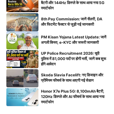
बैटरी और 144Hz डिस्प्ले के साथ आया नया 5G
स्मार्टफोन
8th Pay Commission: जानें सैलरी, DA
और फिटमेंट फैक्टर से जुड़ी नई जानकारी
PM Kisan Yojana Latest Update: जानें
अगली किस्त, e-KYC और जरूरी जानकारी
UP Police Recruitment 2026: यूपी
पुलिस में 81,000 पदों पर होगी भर्ती, जानें कब शुरू
होंगे आवेदन
Skoda Slavia Facelift: नए डिजाइन और
प्रीमियम फीचर्स के साथ आएगी नई सेडान
Honor X7e Plus 5G: 8,100mAh बैटरी,
120Hz डिस्प्ले और AI फीचर्स के साथ आया नया
स्मार्टफोन