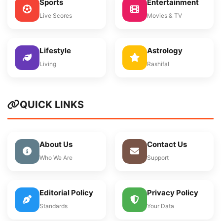
Sports
Entertainment
Live Scores
Movies & TV
Lifestyle
Astrology
Living
Rashifal
QUICK LINKS
About Us
Contact Us
Who We Are
Support
Editorial Policy
Privacy Policy
Standards
Your Data