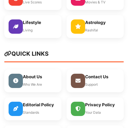
Live Scores
Movies & TV
Lifestyle
Astrology
Living
Rashifal
QUICK LINKS
About Us
Contact Us
Who We Are
Support
Editorial Policy
Privacy Policy
Standards
Your Data