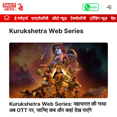
Skip
Me
Join
to
content
ई स्पोर्ट्स
एस्ट्रोलॉजी
ऑटो न्यूज़
टेक्नोलॉजी
ट्रेंडिंग न्यूज़
देश
Kurukshetra Web Series
Kurukshetra Web Series: महाभारत की गाथा
अब OTT पर, जानिए कब और कहां देख पाएंगे