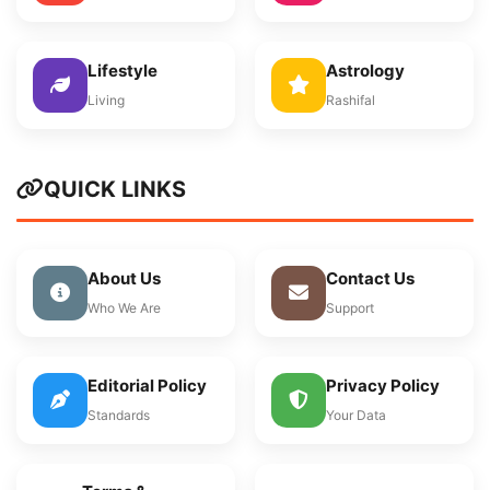
Lifestyle
Astrology
Living
Rashifal
QUICK LINKS
About Us
Contact Us
Who We Are
Support
Editorial Policy
Privacy Policy
Standards
Your Data