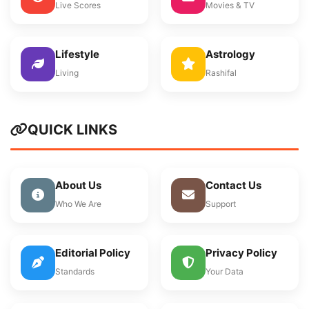
Live Scores
Movies & TV
Lifestyle
Astrology
Living
Rashifal
QUICK LINKS
About Us
Contact Us
Who We Are
Support
Editorial Policy
Privacy Policy
Standards
Your Data