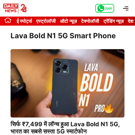
Skip
Me
Join
to
content
ई स्पोर्ट्स
एस्ट्रोलॉजी
ऑटो न्यूज़
टेक्नोलॉजी
ट्रेंडिंग न्यूज़
देश
Lava Bold N1 5G Smart Phone
सिर्फ ₹7,499 में लॉन्च हुआ Lava Bold N1 5G,
भारत का सबसे सस्ता 5G स्मार्टफोन