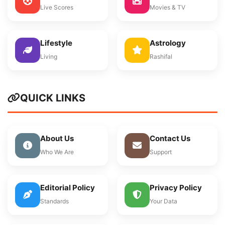
Live Scores
Movies & TV
Lifestyle
Astrology
Living
Rashifal
QUICK LINKS
About Us
Contact Us
Who We Are
Support
Editorial Policy
Privacy Policy
Standards
Your Data