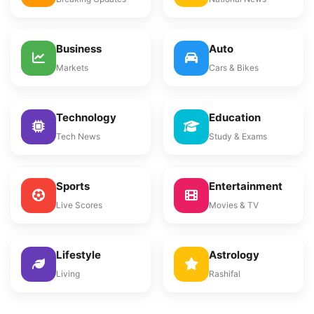
Business
Auto
Markets
Cars & Bikes
Technology
Education
Tech News
Study & Exams
Sports
Entertainment
Live Scores
Movies & TV
Lifestyle
Astrology
Living
Rashifal