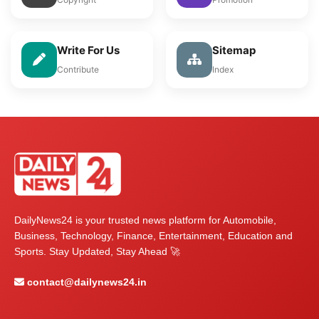
Write For Us
Sitemap
Contribute
Index
DailyNews24 is your trusted news platform for Automobile,
Business, Technology, Finance, Entertainment, Education and
Sports. Stay Updated, Stay Ahead 🚀
contact@dailynews24.in