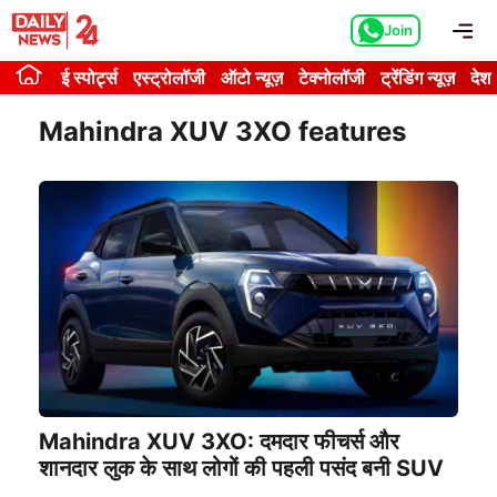
Skip
Me
Join
to
content
ई स्पोर्ट्स
एस्ट्रोलॉजी
ऑटो न्यूज़
टेक्नोलॉजी
ट्रेंडिंग न्यूज़
देश
Mahindra XUV 3XO features
Mahindra XUV 3XO: दमदार फीचर्स और
शानदार लुक के साथ लोगों की पहली पसंद बनी SUV