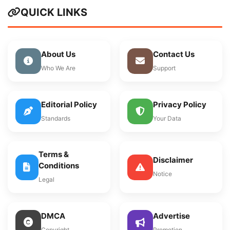
QUICK LINKS
About Us
Contact Us
Who We Are
Support
Editorial Policy
Privacy Policy
Standards
Your Data
Terms &
Disclaimer
Conditions
Notice
Legal
DMCA
Advertise
Copyright
Promotion