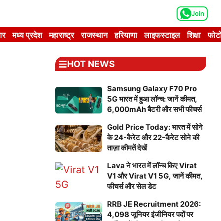
Join
ार
मध्य प्रदेश
महाराष्ट्र
राजस्थान
हरियाणा
लाइफस्टाइल
शिक्षा
फोटो
HOT NEWS
Samsung Galaxy F70 Pro
5G भारत में हुआ लॉन्च: जानें कीमत,
6,000mAh बैटरी और सभी फीचर्स
Gold Price Today: भारत में सोने
के 24-कैरेट और 22-कैरेट सोने की
ताज़ा कीमतें देखें
Lava ने भारत में लॉन्च किए Virat
V1 और Virat V1 5G, जानें कीमत,
फीचर्स और सेल डेट
RRB JE Recruitment 2026:
4,098 जूनियर इंजीनियर पदों पर