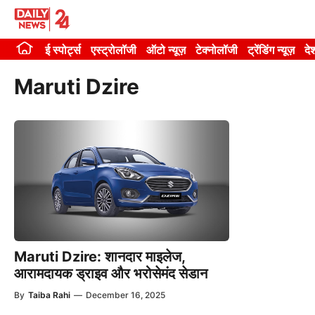
Skip
to
ई स्पोर्ट्स
एस्ट्रोलॉजी
ऑटो न्यूज़
टेक्नोलॉजी
ट्रेंडिंग न्यूज़
दे
content
Maruti Dzire
Maruti Dzire: शानदार माइलेज,
आरामदायक ड्राइव और भरोसेमंद सेडान
By
Taiba Rahi
—
December 16, 2025