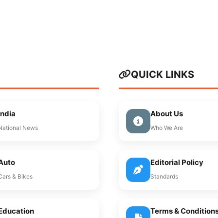
QUICK LINKS
India
About Us
National News
Who We Are
Auto
Editorial Policy
Cars & Bikes
Standards
Education
Terms & Condition