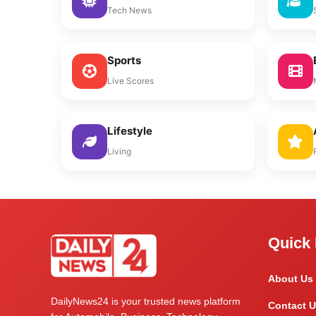
Tech News
Sports
Live Scores
Lifestyle
Living
Quick 
About Us
DailyNews24 is your trusted news platform
Contact U