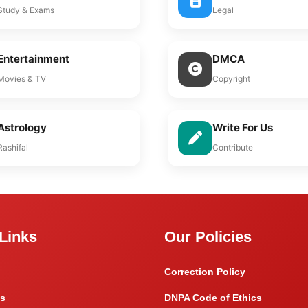
Study & Exams
Legal
Entertainment
DMCA
Movies & TV
Copyright
Astrology
Write For Us
Rashifal
Contribute
Links
Our Policies
Correction Policy
s
DNPA Code of Ethics