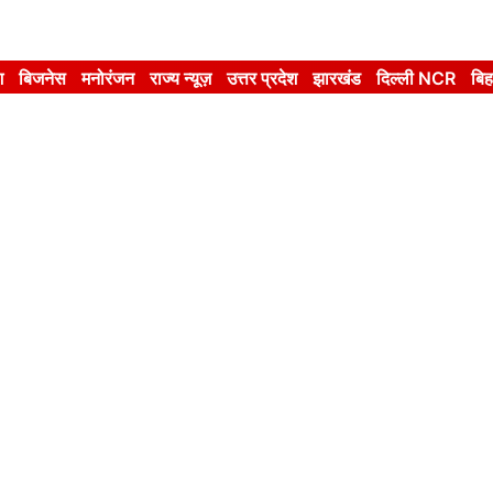
श
बिजनेस
मनोरंजन
राज्य न्यूज़
उत्तर प्रदेश
झारखंड
दिल्ली NCR
बिह