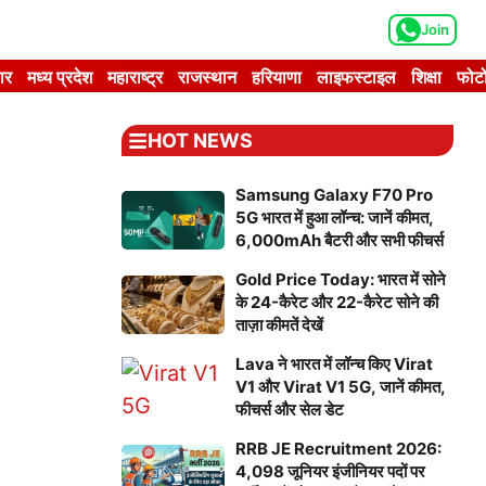
Join
ार
मध्य प्रदेश
महाराष्ट्र
राजस्थान
हरियाणा
लाइफस्टाइल
शिक्षा
फोटो
HOT NEWS
Samsung Galaxy F70 Pro
5G भारत में हुआ लॉन्च: जानें कीमत,
6,000mAh बैटरी और सभी फीचर्स
Gold Price Today: भारत में सोने
के 24-कैरेट और 22-कैरेट सोने की
ताज़ा कीमतें देखें
Lava ने भारत में लॉन्च किए Virat
V1 और Virat V1 5G, जानें कीमत,
फीचर्स और सेल डेट
RRB JE Recruitment 2026:
4,098 जूनियर इंजीनियर पदों पर