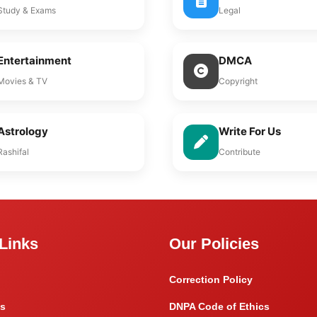
Study & Exams
Legal
Entertainment
DMCA
Movies & TV
Copyright
Astrology
Write For Us
Rashifal
Contribute
Links
Our Policies
Correction Policy
s
DNPA Code of Ethics