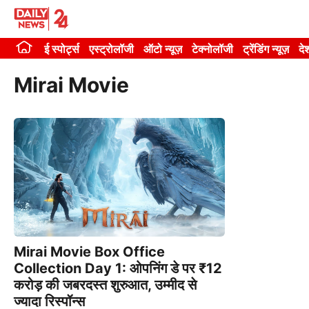
Skip
to
ई स्पोर्ट्स
एस्ट्रोलॉजी
ऑटो न्यूज़
टेक्नोलॉजी
ट्रेंडिंग न्यूज़
दे
content
Mirai Movie
Mirai Movie Box Office
Collection Day 1: ओपनिंग डे पर ₹12
करोड़ की जबरदस्त शुरुआत, उम्मीद से
ज्यादा रिस्पॉन्स