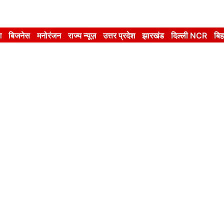
श
बिजनेस
मनोरंजन
राज्य न्यूज़
उत्तर प्रदेश
झारखंड
दिल्ली NCR
बिह