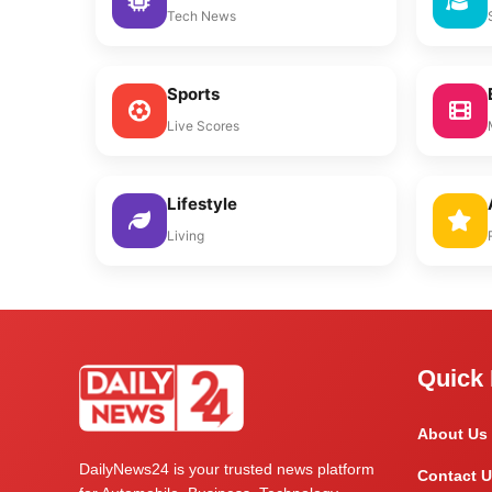
Tech News
Sports
Live Scores
Lifestyle
Living
Quick 
About Us
DailyNews24 is your trusted news platform
Contact U