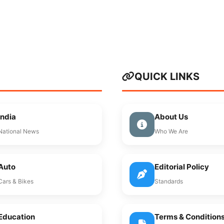
QUICK LINKS
India
About Us
National News
Who We Are
Auto
Editorial Policy
Cars & Bikes
Standards
Education
Terms & Condition