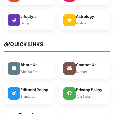
Lifestyle
Astrology
Living
Rashifal
QUICK LINKS
About Us
Contact Us
Who We Are
Support
Editorial Policy
Privacy Policy
Standards
Your Data