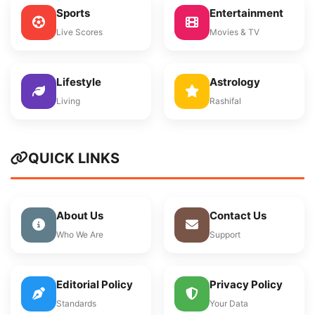
Sports
Entertainment
Live Scores
Movies & TV
Lifestyle
Astrology
Living
Rashifal
QUICK LINKS
About Us
Contact Us
Who We Are
Support
Editorial Policy
Privacy Policy
Standards
Your Data