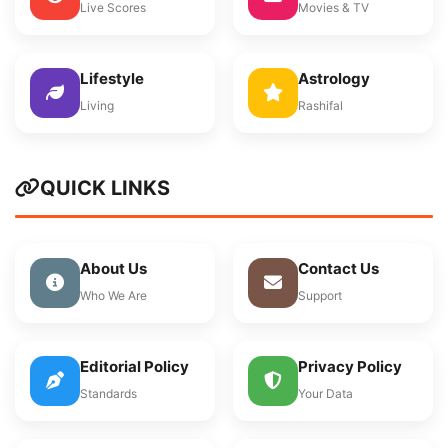
Live Scores
Movies & TV
Lifestyle
Astrology
Living
Rashifal
QUICK LINKS
About Us
Contact Us
Who We Are
Support
Editorial Policy
Privacy Policy
Standards
Your Data