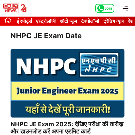
Skip
Me
Join
to
content
ई स्पोर्ट्स
एस्ट्रोलॉजी
ऑटो न्यूज़
टेक्नोलॉजी
ट्रेंडिंग न्यूज़
देश
NHPC JE Exam Date
NHPC JE Exam 2025: देखिए परीक्षा की तारीख़
और डाउनलोड करें अपना एडमिट कार्ड