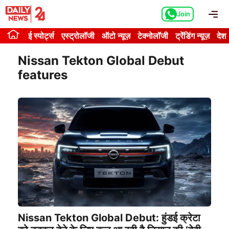
Skip
Me
Join
to
content
ई स्पोर्ट्स
एस्ट्रोलॉजी
ऑटो न्यूज़
टेक्नोलॉजी
ट्रेंडिंग न्यूज़
देश
Nissan Tekton Global Debut
features
Nissan Tekton Global Debut: हुंडई क्रेटा