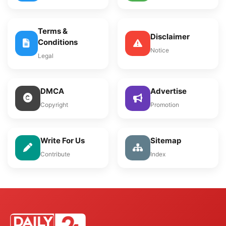
Terms &
Disclaimer
Conditions
Notice
Legal
DMCA
Advertise
Copyright
Promotion
Write For Us
Sitemap
Contribute
Index