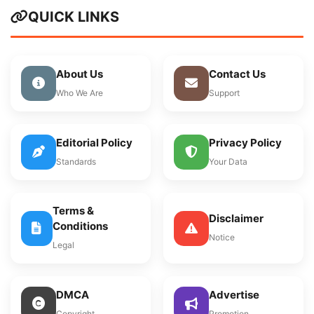
QUICK LINKS
About Us
Contact Us
Who We Are
Support
Editorial Policy
Privacy Policy
Standards
Your Data
Terms &
Disclaimer
Conditions
Notice
Legal
DMCA
Advertise
Copyright
Promotion