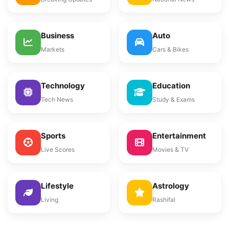
Business
Auto
Markets
Cars & Bikes
Technology
Education
Tech News
Study & Exams
Sports
Entertainment
Live Scores
Movies & TV
Lifestyle
Astrology
Living
Rashifal