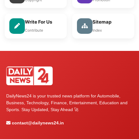
Write For Us
Sitemap
Contribute
Index
DailyNews24 is your trusted news platform for Automobile,
Business, Technology, Finance, Entertainment, Education and
Sports. Stay Updated, Stay Ahead 🚀
contact@dailynews24.in