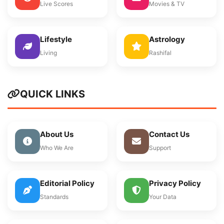
Live Scores
Movies & TV
Lifestyle
Astrology
Living
Rashifal
QUICK LINKS
About Us
Contact Us
Who We Are
Support
Editorial Policy
Privacy Policy
Standards
Your Data