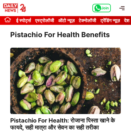
Skip
Me
Join
to
content
ई स्पोर्ट्स
एस्ट्रोलॉजी
ऑटो न्यूज़
टेक्नोलॉजी
ट्रेंडिंग न्यूज़
देश
Pistachio For Health Benefits
Pistachio For Health: रोजाना पिस्ता खाने के
फायदे, सही मात्रा और सेवन का सही तरीका