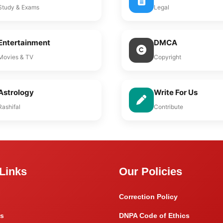
Study & Exams
Legal
Entertainment
DMCA
Movies & TV
Copyright
Astrology
Write For Us
Rashifal
Contribute
Links
Our Policies
Correction Policy
s
DNPA Code of Ethics