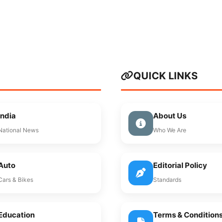
QUICK LINKS
India
About Us
National News
Who We Are
Auto
Editorial Policy
Cars & Bikes
Standards
Education
Terms & Condition