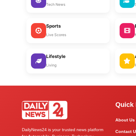
Tech News
Sports
Live Scores
Lifestyle
Living
Quick 
About Us
DailyNews24 is your trusted news platform
Contact U