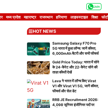
Join
ार
मध्य प्रदेश
महाराष्ट्र
राजस्थान
हरियाणा
लाइफस्टाइल
शिक्षा
फोटो
HOT NEWS
Samsung Galaxy F70 Pro
5G भारत में हुआ लॉन्च: जानें कीमत,
6,000mAh बैटरी और सभी फीचर्स
Gold Price Today: भारत में सोने
के 24-कैरेट और 22-कैरेट सोने की
ताज़ा कीमतें देखें
Lava ने भारत में लॉन्च किए Virat
V1 और Virat V1 5G, जानें कीमत,
फीचर्स और सेल डेट
RRB JE Recruitment 2026:
4,098 जूनियर इंजीनियर पदों पर