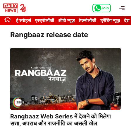
Skip
Me
Join
to
content
ई स्पोर्ट्स
एस्ट्रोलॉजी
ऑटो न्यूज़
टेक्नोलॉजी
ट्रेंडिंग न्यूज़
देश
Rangbaaz release date
Rangbaaz Web Series में देखने को मिलेगा
सत्ता, अपराध और राजनीति का असली खेल