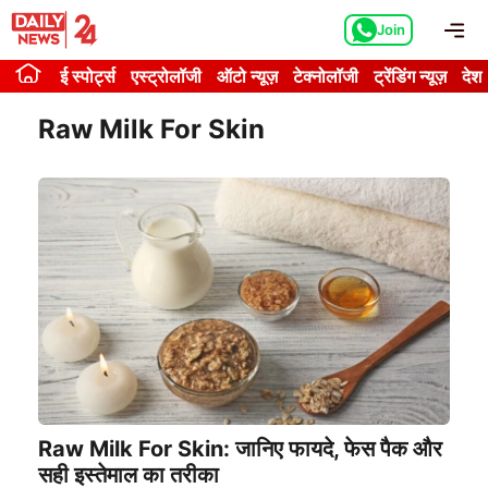
Skip
Me
Join
to
content
ई स्पोर्ट्स
एस्ट्रोलॉजी
ऑटो न्यूज़
टेक्नोलॉजी
ट्रेंडिंग न्यूज़
देश
Raw Milk For Skin
Raw Milk For Skin: जानिए फायदे, फेस पैक और
सही इस्तेमाल का तरीका