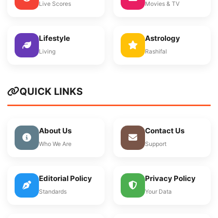
Live Scores
Movies & TV
Lifestyle
Astrology
Living
Rashifal
QUICK LINKS
About Us
Contact Us
Who We Are
Support
Editorial Policy
Privacy Policy
Standards
Your Data