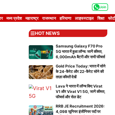
Join
ार
मध्य प्रदेश
महाराष्ट्र
राजस्थान
हरियाणा
लाइफस्टाइल
शिक्षा
फोटो
HOT NEWS
Samsung Galaxy F70 Pro
5G भारत में हुआ लॉन्च: जानें कीमत,
6,000mAh बैटरी और सभी फीचर्स
Gold Price Today: भारत में सोने
के 24-कैरेट और 22-कैरेट सोने की
ताज़ा कीमतें देखें
Lava ने भारत में लॉन्च किए Virat
V1 और Virat V1 5G, जानें कीमत,
फीचर्स और सेल डेट
RRB JE Recruitment 2026:
4,098 जूनियर इंजीनियर पदों पर