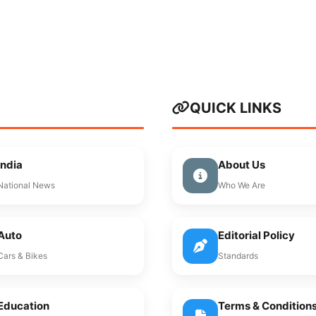
QUICK LINKS
India
About Us
National News
Who We Are
Auto
Editorial Policy
Cars & Bikes
Standards
Education
Terms & Condition