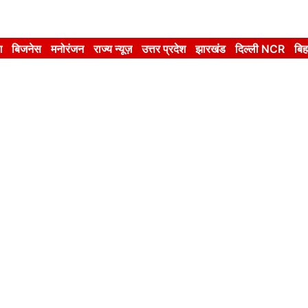
श
बिजनेस
मनोरंजन
राज्य न्यूज़
उत्तर प्रदेश
झारखंड
दिल्ली NCR
बिह