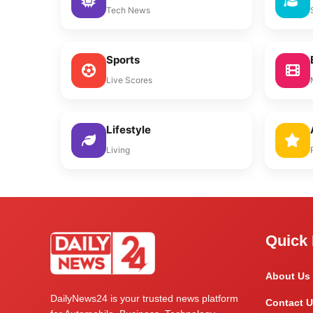
Tech News
Sports
Live Scores
Lifestyle
Living
Quick 
About Us
DailyNews24 is your trusted news platform
Contact U