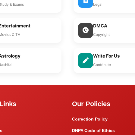
Study & Exams
Legal
Entertainment
DMCA
Movies & TV
Copyright
Astrology
Write For Us
Rashifal
Contribute
Links
Our Policies
Correction Policy
s
DNPA Code of Ethics