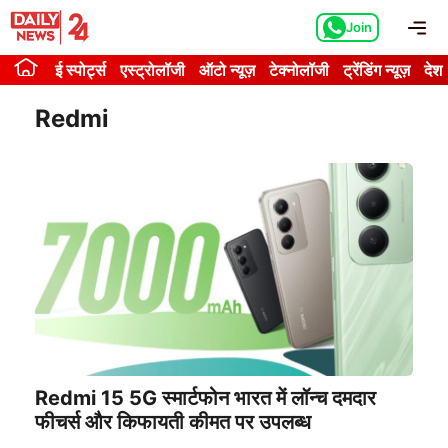
Skip
Me
Join
to
content
ई स्पोर्ट्स
एस्ट्रोलॉजी
ऑटो न्यूज़
टेक्नोलॉजी
ट्रेंडिंग न्यूज़
देश
Redmi
Redmi 15 5G स्मार्टफोन भारत में लॉन्च दमदार
फीचर्स और किफायती कीमत पर उपलब्ध