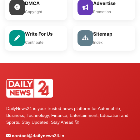
DMCA
Advertise
Copyright
Promotion
Write For Us
Sitemap
Contribute
Index
DailyNews24 is your trusted news platform for Automobile,
Business, Technology, Finance, Entertainment, Education and
Sports. Stay Updated, Stay Ahead 🚀
contact@dailynews24.in