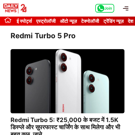
Skip
Me
Join
to
content
ई स्पोर्ट्स
एस्ट्रोलॉजी
ऑटो न्यूज़
टेक्नोलॉजी
ट्रेंडिंग न्यूज़
देश
Redmi Turbo 5 Pro
Redmi Turbo 5: ₹25,000 के बजट में 1.5K
डिस्प्ले और सुपरफास्ट चार्जिंग के साथ मिलेगा और भी
बहुत कुछ, जाने