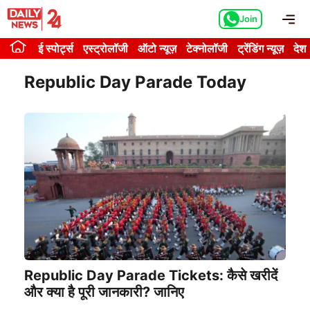
Skip
Me
Join
to
content
ई स्पोर्ट्स
एस्ट्रोलॉजी
ऑटो न्यूज़
टेक्नोलॉजी
ट्रेंडिंग न्यूज़
देश
Republic Day Parade Today
Republic Day Parade Tickets: कैसे खरीदें
और क्या है पूरी जानकारी? जानिए