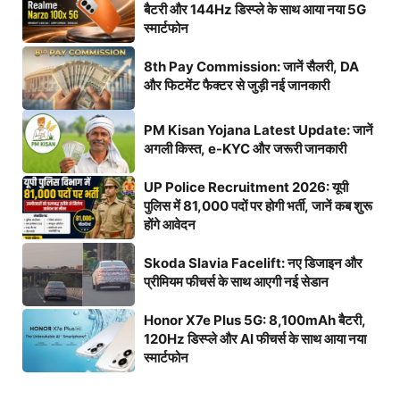
बैटरी और 144Hz डिस्प्ले के साथ आया नया 5G
स्मार्टफोन
8th Pay Commission: जानें सैलरी, DA
और फिटमेंट फैक्टर से जुड़ी नई जानकारी
PM Kisan Yojana Latest Update: जानें
अगली किस्त, e-KYC और जरूरी जानकारी
UP Police Recruitment 2026: यूपी
पुलिस में 81,000 पदों पर होगी भर्ती, जानें कब शुरू
होंगे आवेदन
Skoda Slavia Facelift: नए डिजाइन और
प्रीमियम फीचर्स के साथ आएगी नई सेडान
Honor X7e Plus 5G: 8,100mAh बैटरी,
120Hz डिस्प्ले और AI फीचर्स के साथ आया नया
स्मार्टफोन