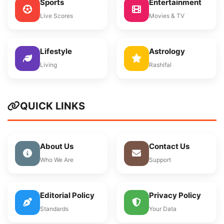
Sports
Entertainment
Live Scores
Movies & TV
Lifestyle
Astrology
Living
Rashifal
QUICK LINKS
About Us
Contact Us
Who We Are
Support
Editorial Policy
Privacy Policy
Standards
Your Data