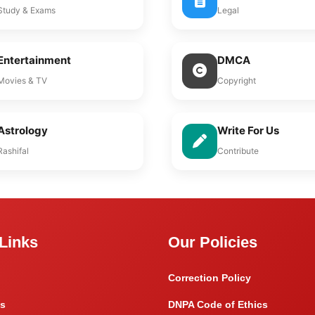
Study & Exams
Legal
Entertainment
DMCA
Movies & TV
Copyright
Astrology
Write For Us
Rashifal
Contribute
Links
Our Policies
Correction Policy
s
DNPA Code of Ethics