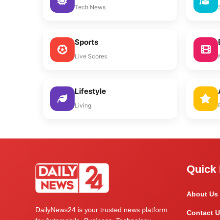
Tech News
Sports
Live Scores
Lifestyle
Living
Quick 
About Us
DailyNews24 is your trusted news platform
Contact U