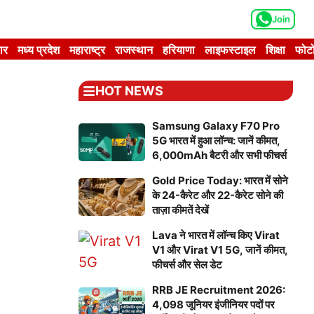
Join
ार
मध्य प्रदेश
महाराष्ट्र
राजस्थान
हरियाणा
लाइफस्टाइल
शिक्षा
फोटो
HOT NEWS
Samsung Galaxy F70 Pro
5G भारत में हुआ लॉन्च: जानें कीमत,
6,000mAh बैटरी और सभी फीचर्स
Gold Price Today: भारत में सोने
के 24-कैरेट और 22-कैरेट सोने की
ताज़ा कीमतें देखें
Lava ने भारत में लॉन्च किए Virat
V1 और Virat V1 5G, जानें कीमत,
फीचर्स और सेल डेट
RRB JE Recruitment 2026:
4,098 जूनियर इंजीनियर पदों पर