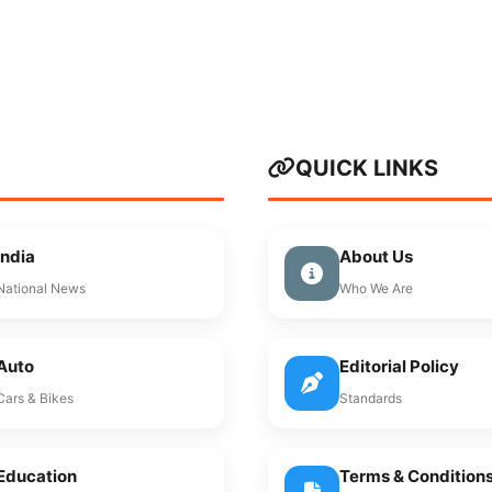
QUICK LINKS
India
About Us
National News
Who We Are
Auto
Editorial Policy
Cars & Bikes
Standards
Education
Terms & Condition