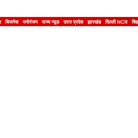
श
बिजनेस
मनोरंजन
राज्य न्यूज़
उत्तर प्रदेश
झारखंड
दिल्ली NCR
बिह