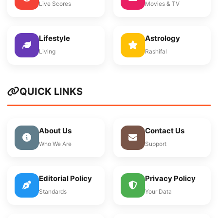
Live Scores
Movies & TV
Lifestyle
Astrology
Living
Rashifal
QUICK LINKS
About Us
Contact Us
Who We Are
Support
Editorial Policy
Privacy Policy
Standards
Your Data