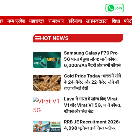
Join
ार
मध्य प्रदेश
महाराष्ट्र
राजस्थान
हरियाणा
लाइफस्टाइल
शिक्षा
फोटो
HOT NEWS
Samsung Galaxy F70 Pro
5G भारत में हुआ लॉन्च: जानें कीमत,
6,000mAh बैटरी और सभी फीचर्स
Gold Price Today: भारत में सोने
के 24-कैरेट और 22-कैरेट सोने की
ताज़ा कीमतें देखें
Lava ने भारत में लॉन्च किए Virat
V1 और Virat V1 5G, जानें कीमत,
फीचर्स और सेल डेट
RRB JE Recruitment 2026:
4,098 जूनियर इंजीनियर पदों पर