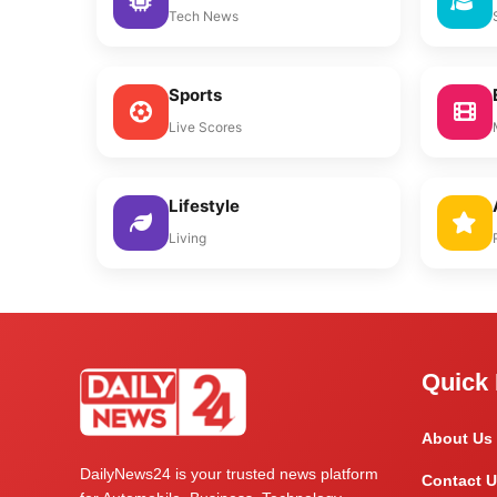
Tech News
Sports
Live Scores
Lifestyle
Living
Quick 
About Us
DailyNews24 is your trusted news platform
Contact U