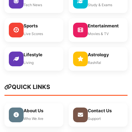
Tech News
Study & Exams
Sports
Entertainment
Live Scores
Movies & TV
Lifestyle
Astrology
Living
Rashifal
QUICK LINKS
About Us
Contact Us
Who We Are
Support