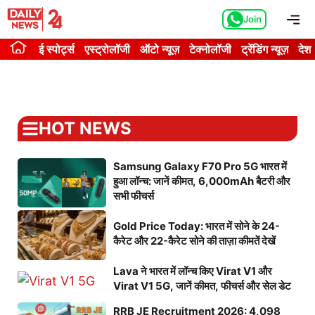
Skip
Me
Join
to
content
ई स्पोर्ट्स
एस्ट्रोलॉजी
ऑटो न्यूज़
टेक्नोलॉजी
ट्रेंडिंग न्यूज़
देश
HOT NEWS
Samsung Galaxy F70 Pro 5G भारत में
हुआ लॉन्च: जानें कीमत, 6,000mAh बैटरी और
सभी फीचर्स
Gold Price Today: भारत में सोने के 24-
कैरेट और 22-कैरेट सोने की ताज़ा कीमतें देखें
Lava ने भारत में लॉन्च किए Virat V1 और
Virat V1 5G, जानें कीमत, फीचर्स और सेल डेट
RRB JE Recruitment 2026: 4,098