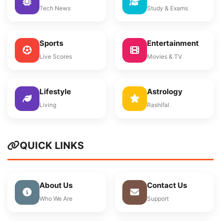
Tech News
Study & Exams
Sports
Entertainment
Live Scores
Movies & TV
Lifestyle
Astrology
Living
Rashifal
QUICK LINKS
About Us
Contact Us
Who We Are
Support