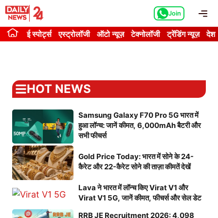
Skip
Me
Join
to
content
ई स्पोर्ट्स
एस्ट्रोलॉजी
ऑटो न्यूज़
टेक्नोलॉजी
ट्रेंडिंग न्यूज़
देश
HOT NEWS
Samsung Galaxy F70 Pro 5G भारत में
हुआ लॉन्च: जानें कीमत, 6,000mAh बैटरी और
सभी फीचर्स
Gold Price Today: भारत में सोने के 24-
कैरेट और 22-कैरेट सोने की ताज़ा कीमतें देखें
Lava ने भारत में लॉन्च किए Virat V1 और
Virat V1 5G, जानें कीमत, फीचर्स और सेल डेट
RRB JE Recruitment 2026: 4,098