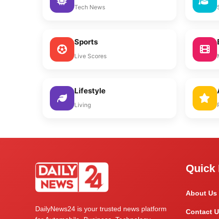
Tech News
Sports
Live Scores
Lifestyle
Living
Quick 
About Us
DailyNews24 is your trusted news platform
Contact U