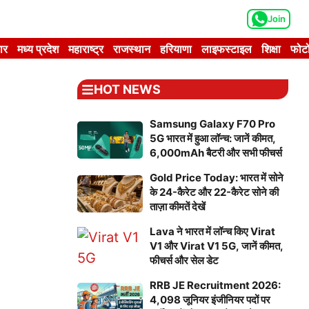
Join
ार
मध्य प्रदेश
महाराष्ट्र
राजस्थान
हरियाणा
लाइफस्टाइल
शिक्षा
फोटो
HOT NEWS
Samsung Galaxy F70 Pro
5G भारत में हुआ लॉन्च: जानें कीमत,
6,000mAh बैटरी और सभी फीचर्स
Gold Price Today: भारत में सोने
के 24-कैरेट और 22-कैरेट सोने की
ताज़ा कीमतें देखें
Lava ने भारत में लॉन्च किए Virat
V1 और Virat V1 5G, जानें कीमत,
फीचर्स और सेल डेट
RRB JE Recruitment 2026:
4,098 जूनियर इंजीनियर पदों पर