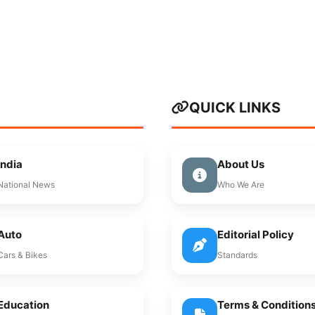
QUICK LINKS
India
About Us
National News
Who We Are
Auto
Editorial Policy
Cars & Bikes
Standards
Education
Terms & Condition