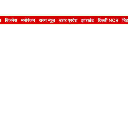
श
बिजनेस
मनोरंजन
राज्य न्यूज़
उत्तर प्रदेश
झारखंड
दिल्ली NCR
बिह