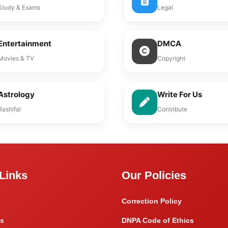
Study & Exams
Legal
Entertainment
DMCA
Movies & TV
Copyright
Astrology
Write For Us
Rashifal
Contribute
Links
Our Policies
Correction Policy
s
DNPA Code of Ethics