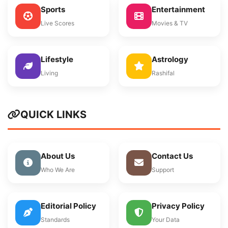
Sports
Entertainment
Live Scores
Movies & TV
Lifestyle
Astrology
Living
Rashifal
QUICK LINKS
About Us
Contact Us
Who We Are
Support
Editorial Policy
Privacy Policy
Standards
Your Data