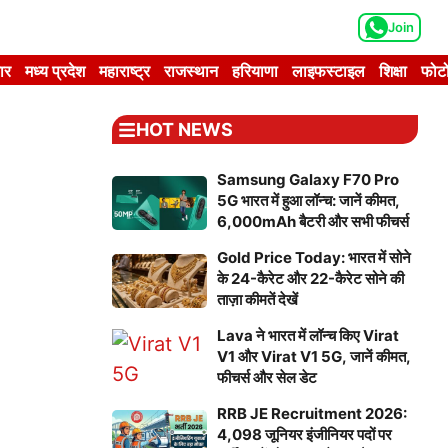
Join
ार
मध्य प्रदेश
महाराष्ट्र
राजस्थान
हरियाणा
लाइफस्टाइल
शिक्षा
फोटो
HOT NEWS
Samsung Galaxy F70 Pro
5G भारत में हुआ लॉन्च: जानें कीमत,
6,000mAh बैटरी और सभी फीचर्स
Gold Price Today: भारत में सोने
के 24-कैरेट और 22-कैरेट सोने की
ताज़ा कीमतें देखें
Lava ने भारत में लॉन्च किए Virat
V1 और Virat V1 5G, जानें कीमत,
फीचर्स और सेल डेट
RRB JE Recruitment 2026:
4,098 जूनियर इंजीनियर पदों पर