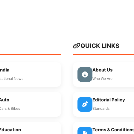
QUICK LINKS
India
About Us
National News
Who We Are
Auto
Editorial Policy
Cars & Bikes
Standards
Education
Terms & Condition