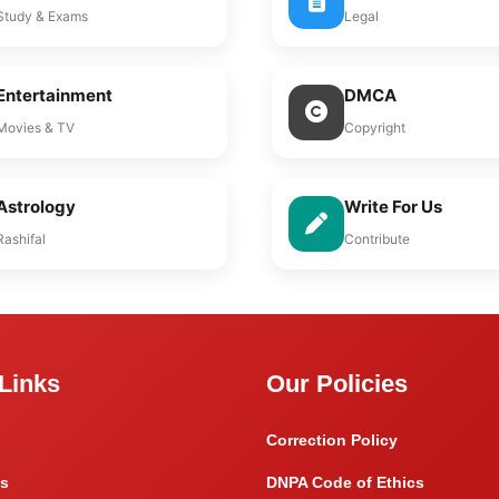
Study & Exams
Legal
Entertainment
DMCA
Movies & TV
Copyright
Astrology
Write For Us
Rashifal
Contribute
Links
Our Policies
Correction Policy
s
DNPA Code of Ethics