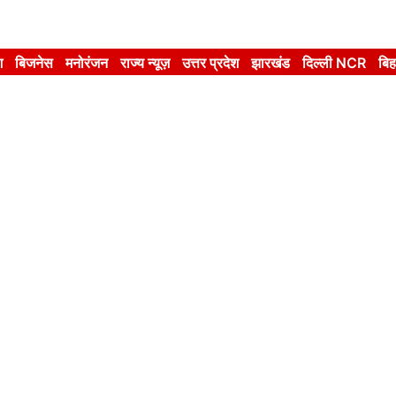
श
बिजनेस
मनोरंजन
राज्य न्यूज़
उत्तर प्रदेश
झारखंड
दिल्ली NCR
बिह