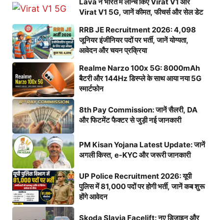
Lava ने भारत में लॉन्च किए Virat V1 और
Virat V1 5G, जानें कीमत, फीचर्स और सेल डेट
RRB JE Recruitment 2026: 4,098
जूनियर इंजीनियर पदों पर भर्ती, जानें योग्यता,
आवेदन और चयन प्रक्रिया
Realme Narzo 100x 5G: 8000mAh
बैटरी और 144Hz डिस्प्ले के साथ आया नया 5G
स्मार्टफोन
8th Pay Commission: जानें सैलरी, DA
और फिटमेंट फैक्टर से जुड़ी नई जानकारी
PM Kisan Yojana Latest Update: जानें
अगली किस्त, e-KYC और जरूरी जानकारी
UP Police Recruitment 2026: यूपी
पुलिस में 81,000 पदों पर होगी भर्ती, जानें कब शुरू
होंगे आवेदन
Skoda Slavia Facelift: नए डिजाइन और