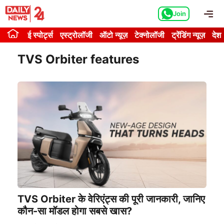
Skip
Me
Join
to
content
ई स्पोर्ट्स
एस्ट्रोलॉजी
ऑटो न्यूज़
टेक्नोलॉजी
ट्रेंडिंग न्यूज़
देश
TVS Orbiter features
TVS Orbiter के वेरिएंट्स की पूरी जानकारी, जानिए
कौन-सा मॉडल होगा सबसे खास?