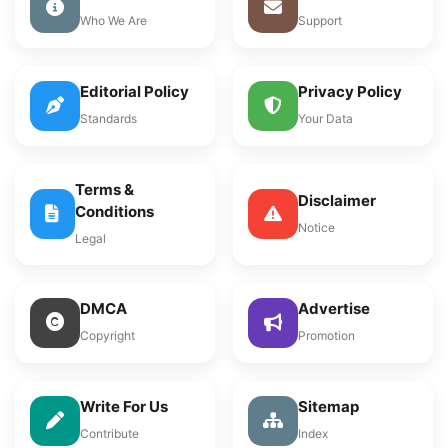
Who We Are
Support
Editorial Policy
Privacy Policy
Standards
Your Data
Terms &
Disclaimer
Conditions
Notice
Legal
DMCA
Advertise
Copyright
Promotion
Write For Us
Sitemap
Contribute
Index