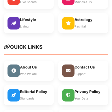
Live Scores
Movies & TV
Lifestyle
Astrology
Living
Rashifal
QUICK LINKS
About Us
Contact Us
Who We Are
Support
Editorial Policy
Privacy Policy
Standards
Your Data