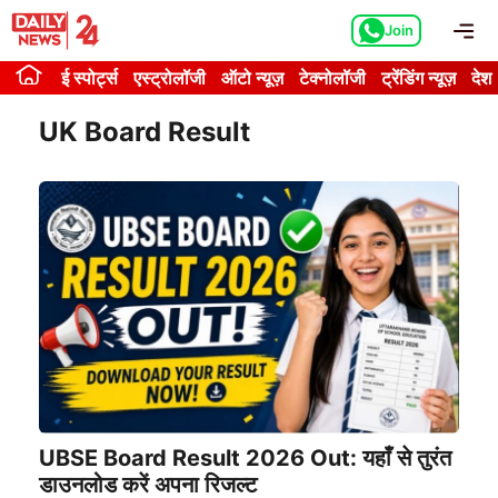
Skip
Me
Join
to
content
ई स्पोर्ट्स
एस्ट्रोलॉजी
ऑटो न्यूज़
टेक्नोलॉजी
ट्रेंडिंग न्यूज़
देश
UK Board Result
UBSE Board Result 2026 Out: यहाँ से तुरंत
डाउनलोड करें अपना रिजल्ट