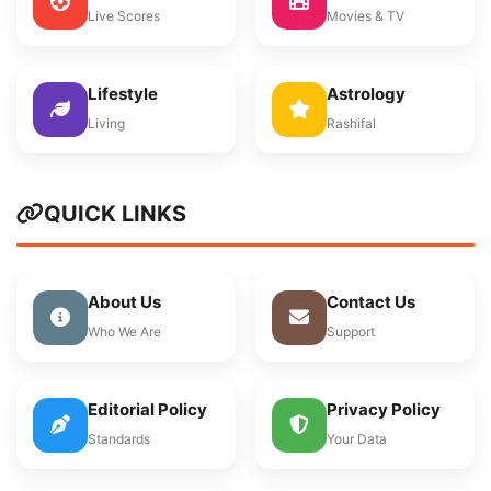
Live Scores
Movies & TV
Lifestyle
Astrology
Living
Rashifal
QUICK LINKS
About Us
Contact Us
Who We Are
Support
Editorial Policy
Privacy Policy
Standards
Your Data