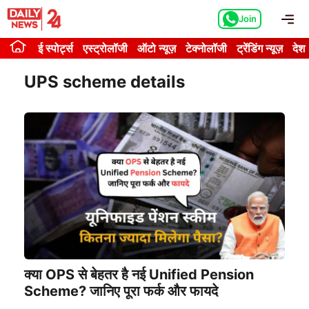
Skip
Me
Join
to
content
ई स्पोर्ट्स
एस्ट्रोलॉजी
ऑटो न्यूज़
टेक्नोलॉजी
ट्रेंडिंग न्यूज़
देश
UPS scheme details
क्या OPS से बेहतर है नई Unified Pension
Scheme? जानिए पूरा फर्क और फायदे