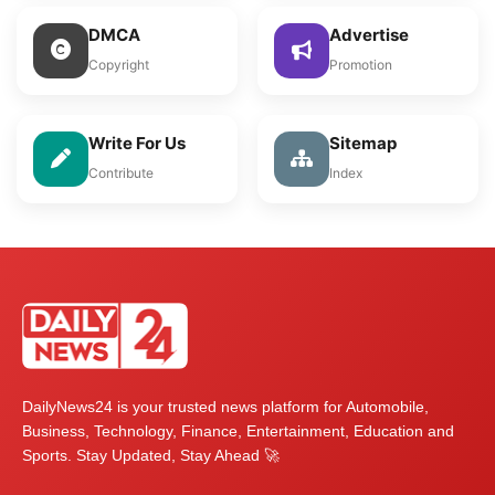
DMCA
Advertise
Copyright
Promotion
Write For Us
Sitemap
Contribute
Index
DailyNews24 is your trusted news platform for Automobile,
Business, Technology, Finance, Entertainment, Education and
Sports. Stay Updated, Stay Ahead 🚀