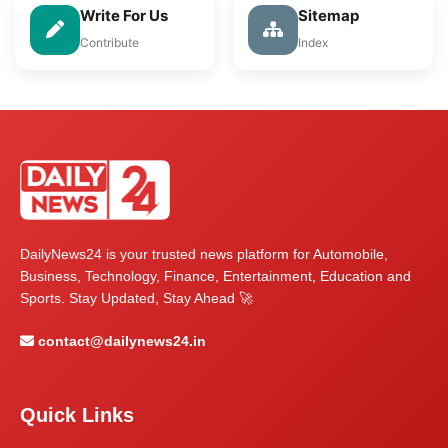
Write For Us
Sitemap
Contribute
Index
DailyNews24 is your trusted news platform for Automobile,
Business, Technology, Finance, Entertainment, Education and
Sports. Stay Updated, Stay Ahead 🚀
contact@dailynews24.in
Quick Links