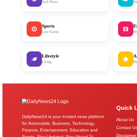
Tech News
St
Sports
E
Live Scores
M
Lifestyle
A
Living
Ra
Quick 
DailyNews24 is your trusted news platform
About Us
for Automobile, Business, Technology,
Contact U
Finance, Entertainment, Education and
Disclaimer
Sports. Stay Updated, Stay Ahead 🚀