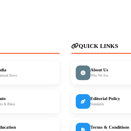
QUICK LINKS
ndia
About Us
tional News
Who We Are
uto
Editorial Policy
rs & Bikes
Standards
ducation
Terms & Conditions