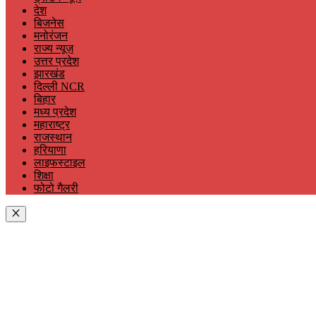
देश
बिजनेस
मनोरंजन
राज्य न्यूज़
उत्तर प्रदेश
झारखंड
दिल्ली NCR
बिहार
मध्य प्रदेश
महाराष्ट्र
राजस्थान
हरियाणा
लाइफस्टाइल
शिक्षा
फोटो गैलरी
Close