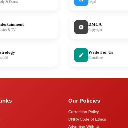
udy & Exams
Legal
ntertainment
DMCA
ovies & TV
Copyright
strology
Write For Us
shifal
Contribute
Links
Our Policies
Correction Policy
s
DNPA Code of Ethics
Advertise With Us